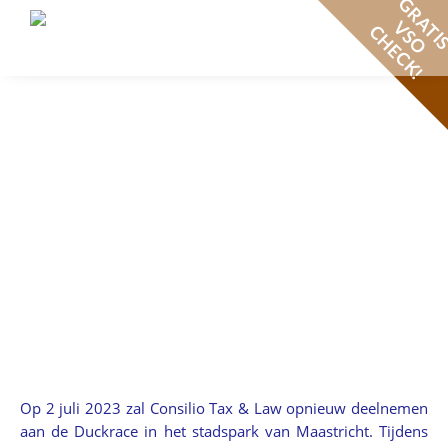
GRATI
V
S
O
H
E
C
K
C
!
Op 2 juli 2023 zal Consilio Tax & Law opnieuw deelnemen
aan de Duckrace in het stadspark van Maastricht. Tijdens