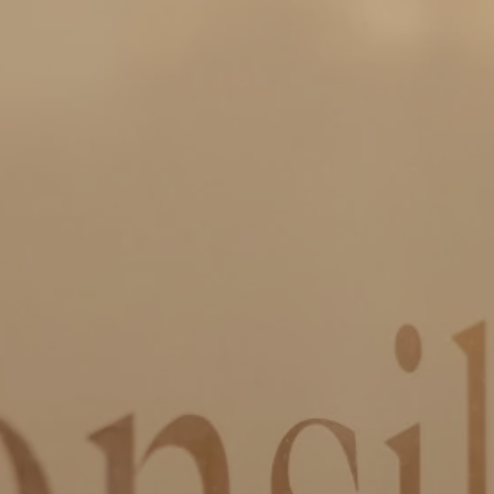
Keizer Karelplein 8 a/c
6211 TC Maastricht
+31 43 7600 163
Roda J.C. Ring 93
6466 NH Kerkrade
+31 45 5351 245
ln.wal-xat-oilisnoc@ofni

WhatsApp Consilio
IBAN:
NL51 RABO 0301 1762 80
KvK:
555 799 22