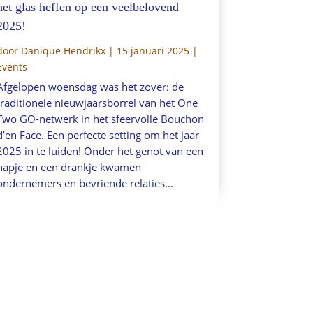
het glas heffen op een veelbelovend
2025!
door
Danique Hendrikx
|
15 januari 2025
|
Events
Afgelopen woensdag was het zover: de
traditionele nieuwjaarsborrel van het One
Two GO-netwerk in het sfeervolle Bouchon
d’en Face. Een perfecte setting om het jaar
2025 in te luiden! Onder het genot van een
hapje en een drankje kwamen
ondernemers en bevriende relaties...