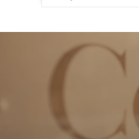
Keiz
6211
+31 
Roda
646
+31 
ln.w
