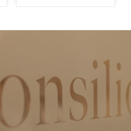
er Karelplein 8 a/c
IBAN:
 TC Maastricht
NL51 RABO 0301 1762 80
43 7600 163
KvK:
 J.C. Ring 93
555 799 22
6 NH Kerkrade
45 5351 245
al-xat-oilisnoc@ofni
WhatsApp Consilio