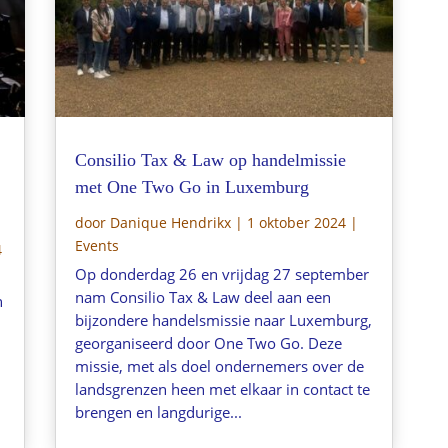
Consilio Tax & Law op handelmissie
met One Two Go in Luxemburg
door
Danique Hendrikx
|
1 oktober 2024
|
Events
4
Op donderdag 26 en vrijdag 27 september
nam Consilio Tax & Law deel aan een
n
bijzondere handelsmissie naar Luxemburg,
georganiseerd door One Two Go. Deze
missie, met als doel ondernemers over de
landsgrenzen heen met elkaar in contact te
brengen en langdurige...
,