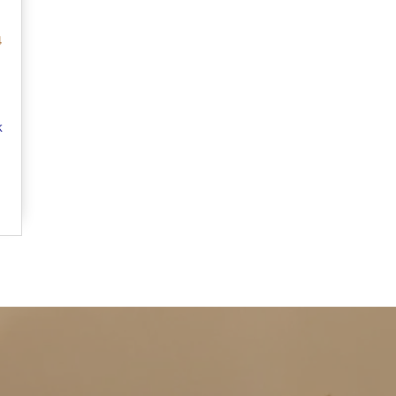
4
k
er Karelplein 8 a/c
IBAN: