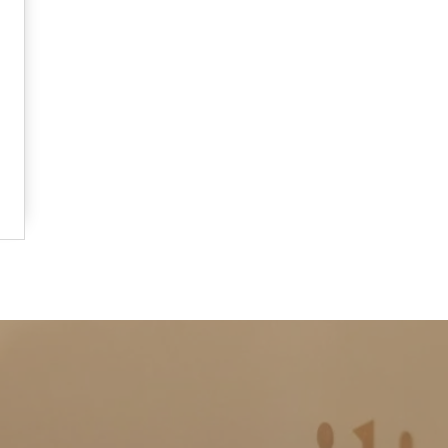
er Karelplein 8 a/c
IBAN:
 TC Maastricht
NL51 RABO 0301 1762 80