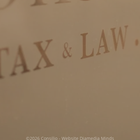
Privacy & cookies
Download:
Algemene voorwaarden
Privacy voorwaarden
©2026 Consilio - Website
Diamedia Minds