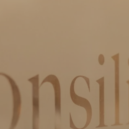
6211 TC Maastricht
+31 43 7600 163
Roda J.C. Ring 93
6466 NH Kerkrade
+31 45 5351 245
ln.wal-xat-oilisnoc@ofni

WhatsApp Consilio
IBAN:
NL51 RABO 0301 1762 80
KvK:
555 799 22