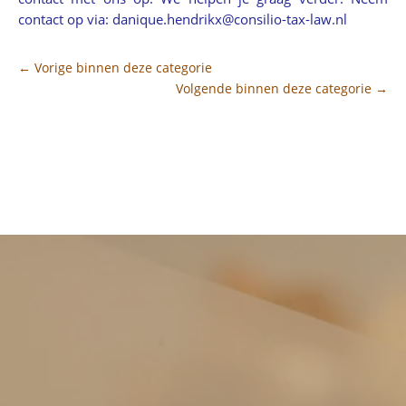
contact op via:
ln.wal-xat-oilisnoc@xkirdneh.euqinad
←
Vorige binnen deze categorie
Volgende binnen deze categorie
→