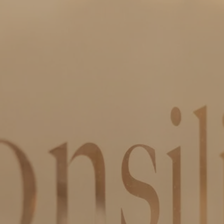
Keizer Karelplein 8 a/c
6211 TC Maastricht
+31 43 7600 163
Roda J.C. Ring 93
6466 NH Kerkrade
+31 45 5351 245
ln.wal-xat-oilisnoc@ofni

WhatsApp Consilio
IBAN:
NL51 RABO 0301 1762 80
KvK:
555 799 22