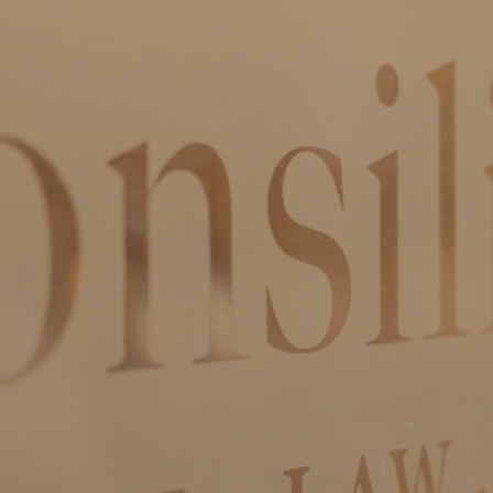
ln.wal-xat-oilisnoc@ofni

WhatsApp Consilio
IBAN:
NL51 RABO 0301 1762 80
KvK:
555 799 22
Privacy & cookies