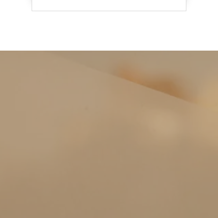
Keizer Karelplein 8 a/c
6211 TC Maastricht
+31 43 7600 163
Roda J.C. Ring 93
6466 NH Kerkrade
+31 45 5351 245