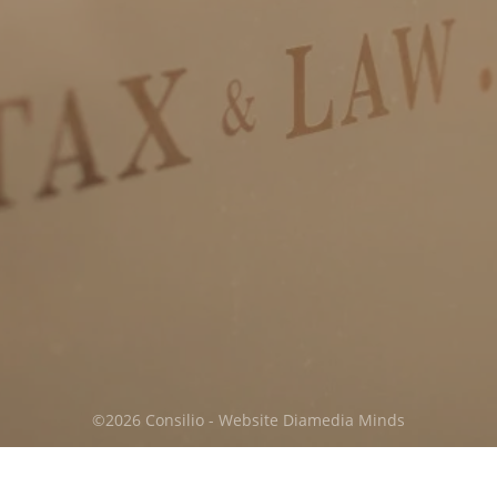
Privacy & cookies
Download:
Algemene voorwaarden
Privacy voorwaarden
©2026 Consilio - Website
Diamedia Minds