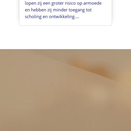
lopen zij een groter risico op armoede
en hebben zij minder toegang tot
scholing en ontwikkeling....
Keizer Karelplein 8 a/c
6211 TC Maastricht
+31 43 7600 163