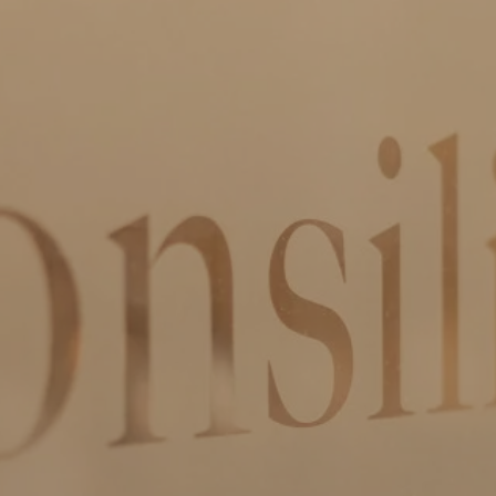
Roda J.C. Ring 93
6466 NH Kerkrade
+31 45 5351 245
ln.wal-xat-oilisnoc@ofni

WhatsApp Consilio
IBAN:
NL51 RABO 0301 1762 80
KvK:
555 799 22