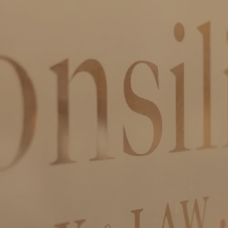
ln.wal-xat-oilisnoc@ofni

WhatsApp Consilio
IBAN:
NL51 RABO 0301 1762 80
KvK:
555 799 22
Privacy & cookies
Download: