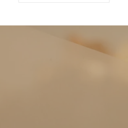
Keizer Karelplein 8 a/c
6211 TC Maastricht
+31 43 7600 163
Roda J.C. Ring 93
6466 NH Kerkrade
+31 45 5351 245