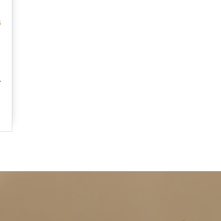
4
r
er Karelplein 8 a/c
IBAN: