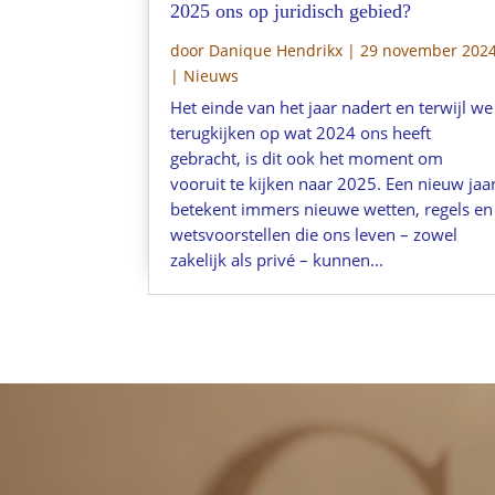
2025 ons op juridisch gebied?
door
Danique Hendrikx
|
29 november 202
|
Nieuws
Het einde van het jaar nadert en terwijl we
terugkijken op wat 2024 ons heeft
gebracht, is dit ook het moment om
vooruit te kijken naar 2025. Een nieuw jaa
betekent immers nieuwe wetten, regels en
wetsvoorstellen die ons leven – zowel
zakelijk als privé – kunnen...
Keiz