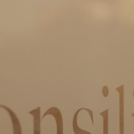
Keizer Karelplein 8 a/c
6211 TC Maastricht
+31 43 7600 163
Roda J.C. Ring 93
6466 NH Kerkrade
+31 45 5351 245
ln.wal-xat-oilisnoc@ofni

WhatsApp Consilio
IBAN:
NL51 RABO 0301 1762 80
KvK:
555 799 22